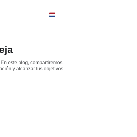
 werkt het?
Contact
Boek nu
eja
 En este blog, compartiremos
ción y alcanzar tus objetivos.
Vacatures
Game master